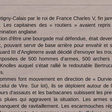
tigny-Calais par le roi de France Charles V, fin jan
es. Les capitaines des « routiers » avaient repr
mination anglaise.
ation d’être une bourgade mal défendue, était deven
ot, pouvant servir de base arrière pour envahir et 
uard III d'Angleterre avait décidé d'envoyer les t
omposées de 500 hommes d'armes, 500 archers et
lles auquel s'était rallié le redoutable Bertruca
s.
mmes font mouvement en direction de « Durviel 
elui de Vire. Sur lot), ils se déploient autour de 
ours d'assauts et les barbacanes subissent les pr
 pluies qui aggravent la situation. Les armes s
nquent de ravitaillement. Les escarmouches répé