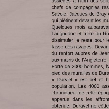
assiégés à l'abri des s
chefs de compagnies rest
Savoie, Jacques de Bray e
qui piétinent devant les mu
Quelques mois auparavant
Languedoc et frère du Roi
dissimuler le reste pour 
fasse des ravages. Devant 
du renfort auprès de Jean
aux mains de l'Angleterre
Forte de 2000 hommes, l'
pied des murailles de Dura
« Durviel » est bel et b
population. Les 4000 assi
chroniqueur de cette époqu
apparue dans les affron
obtenue. Duravel ne cède