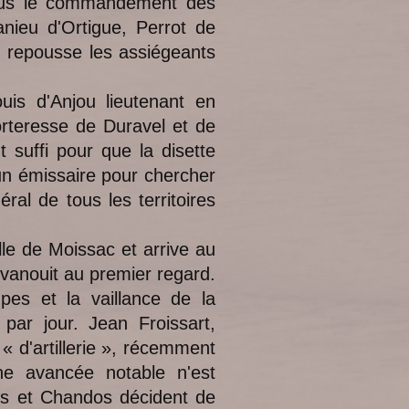
sous le commandement des
nieu d'Ortigue, Perrot de
, repousse les assiégeants
uis d'Anjou lieutenant en
orteresse de Duravel et de
 suffi pour que la disette
 un émissaire pour chercher
al de tous les territoires
e de Moissac et arrive au
évanouit au premier regard.
pes et la vaillance de la
 par jour. Jean Froissart,
« d'artillerie », récemment
ne avancée notable n'est
es et Chandos décident de