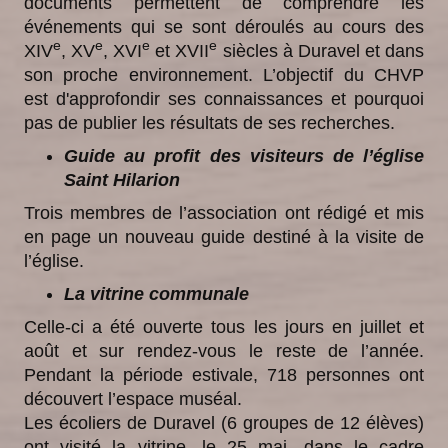
documents permettent de comprendre les
événements qui se sont déroulés au cours des
e
e
e
e
XIV
, XV
, XVI
et XVII
siècles à Duravel et dans
son proche environnement. L’objectif du CHVP
est d'approfondir ses connaissances et pourquoi
pas de publier les résultats de ses recherches.
Guide au profit des visiteurs de l’église
Saint Hilarion
Trois membres de l’association ont rédigé et mis
en page un nouveau guide destiné à la visite de
l’église.
La vitrine communale
Celle-ci a été ouverte tous les jours en juillet et
août et sur rendez-vous le reste de l’année.
Pendant la période estivale, 718 personnes ont
découvert l’espace muséal.
Les écoliers de Duravel (6 groupes de 12 élèves)
ont visité la vitrine, le 25 mai, dans le cadre