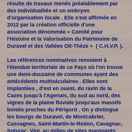
résulte de travaux menés préalablement par
des individualités et un embryon
d'organisation locale . Elle s'est affirmée en
2012 par la création officielle d'une
association dénommée « Comité pour
l'Histoire et la Valorisation du Patrimoine de
Duravel et des Vallées Olt-Thèze « ( C.H.V.P. ).
Les références nominatives renvoient à
l'étendue territoriale de ce Pays où l'on trouve
une demi-douzaine de communes ayant des
antécédents multiséculaires . Elles sont
implantées , d'est en ouest, du ravin de la
Cazes jusqu'à l'Agenais, du sud au nord, des
vignes de la plaine fluviale jusqu'aux massifs
boisés proches du Périgord . On y distingue
les bourgs de Duravel, de Montcabrier,
Cassagnes, Saint-Martin-le-Redon, Cavagnac,
Soturac, Vire, au milieu de sites marquants,