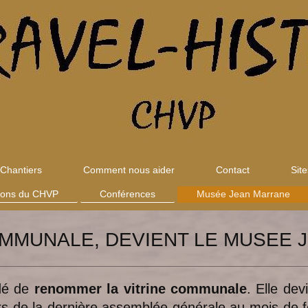
Chantiers
Comment nous aider
Contact
Sit
tions du CHVP
Conférences
Musée Jean Marrane
OMMUNALE, DEVIENT LE MUSEE
dé de
renommer la vitrine communale
. Elle dev
lors de la dernière assemblée générale au mois de