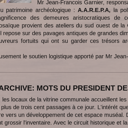
Mr Jean-Francois Garnier, responsab
du patrimoine archéologique :
A.A.R.E.P.A,
la pol
agnificence des demeures aristocratiques de c
osaïque provient des ateliers du sud ouest de la 
uel repose sur des pavages antiques de grandes d
uvreurs fortuits qui ont su garder ces trésors ar
sement le soutien logistique apporté par Mr Jean-
TS DU PRESIDENT DES L'
r, les locaux de la vitrine communale accueillent les
lus de trois cent passages à ce jour. L'intérét que
ire vers un développement de cet espace muséal. D
grossir l'inventaire. Avec le circuit historique et la