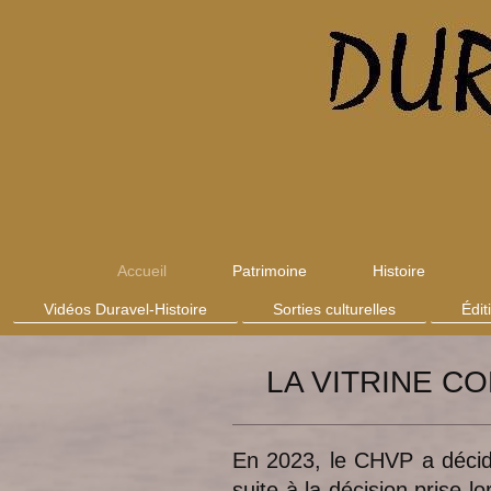
Accueil
Patrimoine
Histoire
Vidéos Duravel-Histoire
Sorties culturelles
Édi
LA VITRINE C
En 2023, le CHVP a déci
suite à la décision prise 