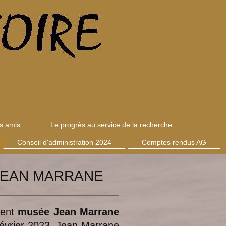
es amis
Le progrès au service de la recherche
Conseil d'administration 2024
Comptes rendus AG
 JEAN MARRANE
ient
musée Jean Marrane
 février 2023. Jean Marrane