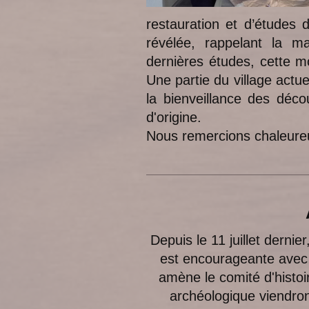
restauration et d’études 
révélée, rappelant la m
dernières études, cette m
Une partie du village act
la bienveillance des déco
d'origine.
Nous remercions chaleureu
ARCHIVE: MO
Depuis le 11 juillet dernie
est encourageante avec p
amène le comité d'histo
archéologique viendront 